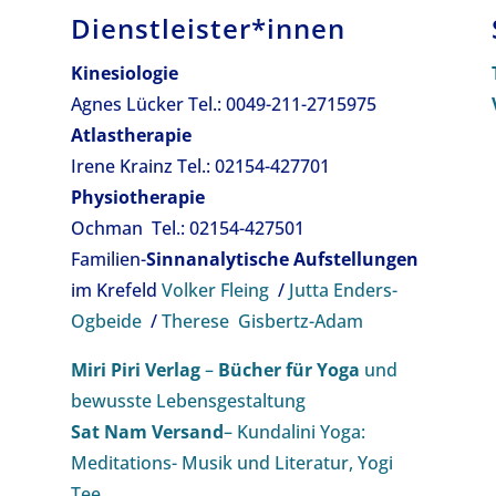
Dienstleister*innen
Kinesiologie
Agnes Lücker Tel.: 0049-211-2715975
Atlastherapie
Irene Krainz Tel.: 02154-427701
Physiotherapie
Ochman Tel.: 02154-427501
Familien-
Sinnanalytische
Aufstellungen
im Krefeld
Volker Fleing
/
Jutta Enders-
Ogbeide
/
Therese Gisbertz-Adam
Miri Piri Verlag
–
Bücher für Yoga
und
bewusste Lebensgestaltung
Sat Nam Versand
– Kundalini Yoga:
Meditations- Musik und Literatur, Yogi
Tee